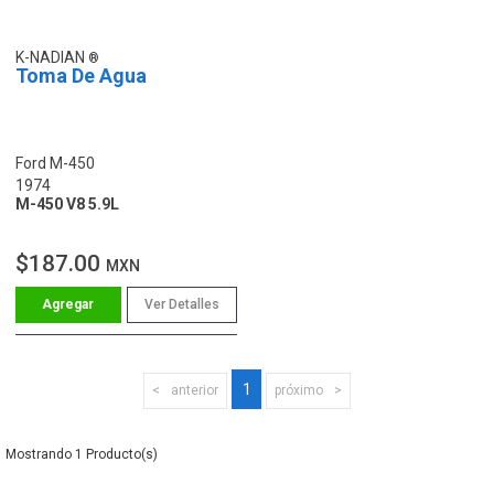
K-NADIAN
Toma De Agua
Ford M-450
1974
M-450 V8 5.9L
$187.00
MXN
Ver Detalles
1
anterior
próximo
1