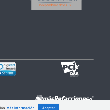
ción.
Más Información
Aceptar