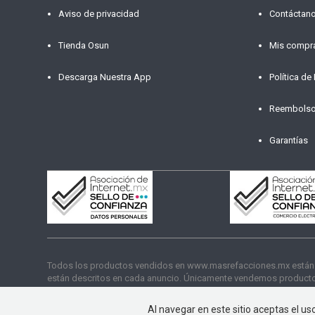
Aviso de privacidad
Contáctan
Tienda Osun
Mis compr
Descarga Nuestra App
Política de
Reembols
Garantías
Todos los productos vendidos en www.masrefacciones.mx están res
están descritos en cada anuncio. Únicamente vendemos productos
funcionamiento. Copyright © 2026 másrefacciones.mx | Todos lo
Al navegar en este sitio aceptas el u