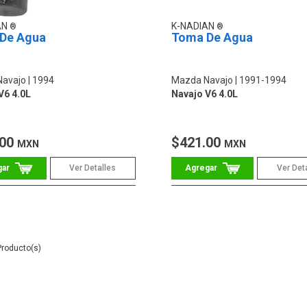
AN
K-NADIAN
De Agua
Toma De Agua
Navajo
1994
Mazda Navajo
1991-1994
V6 4.0L
Navajo V6 4.0L
.00
$421.00
MXN
MXN
Ver Detalles
Ver Det