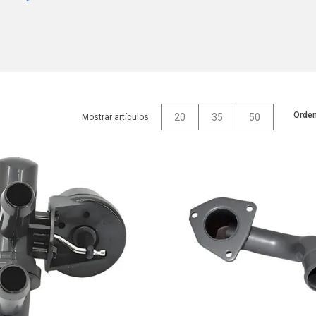
Orden
20
35
50
Mostrar artículos: