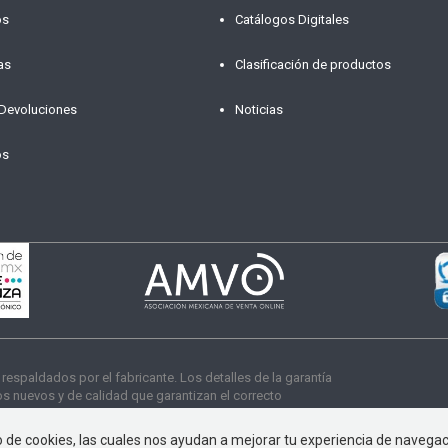
os
Catálogos Digitales
as
Clasificación de productos
 Devoluciones
Noticias
os
paldados por el fabricante. Los detalles de la garantía
 nuevos y de calidad que garantizan el correcto
s derechos reservados
so de cookies, las cuales nos ayudan a mejorar tu experiencia de navega