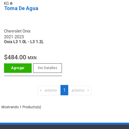
KG
Toma De Agua
Chevrolet Onix
2021-2023
Onix L3 1.0L - L3 1.2L
$484.00
MXN
Ver Detalles
1
anterior
próximo
1