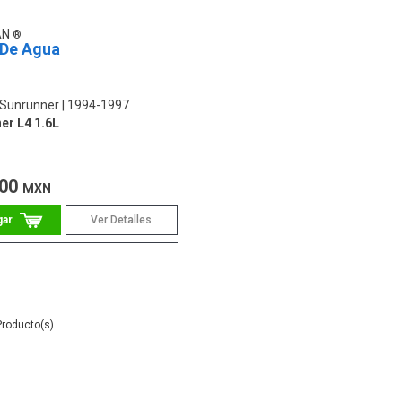
AN
De Agua
 Sunrunner
1994-1997
er L4 1.6L
.00
MXN
Ver Detalles