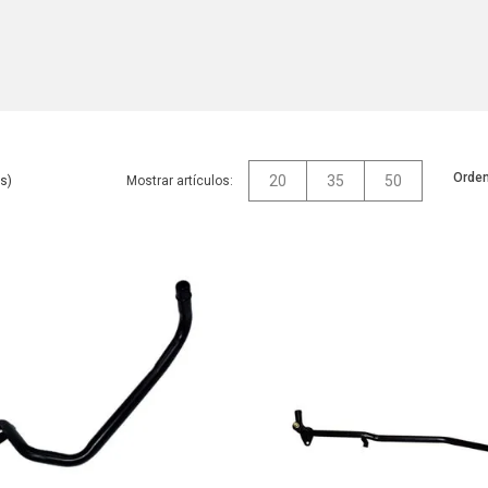
Orden
20
35
50
Mostrar artículos: