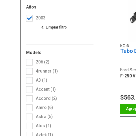
Años
2003
KG
Tubo 
Modelo
206 (2)
Ford Ser
4runner (1)
F-250 V
A3 (1)
Accent (1)
$563
Accord (2)
Alero (6)
Astra (5)
Atos (1)
Aztek (1)