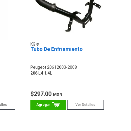
KG
Tubo De Enfriamiento
Peugeot 206
2003-2008
206 L4 1.4L
$297.00
MXN
alles
Ver Detalles