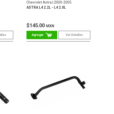
Chevrolet Astra
2000-2005
ASTRA L4 2.2L - L4 2.0L
$145.00
MXN
alles
Ver Detalles