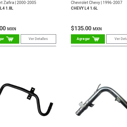
t Zafira
2000-2005
Chevrolet Chevy
1996-2007
L4 1.8L
CHEVY L4 1.6L
.00
$135.00
MXN
MXN
Ver Detalles
Ver Det