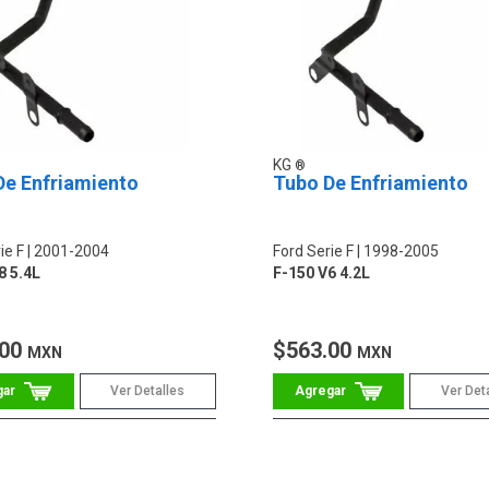
KG
De Enfriamiento
Tubo De Enfriamiento
ie F
2001-2004
Ford Serie F
1998-2005
8 5.4L
F-150 V6 4.2L
.00
$563.00
MXN
MXN
Ver Detalles
Ver Det