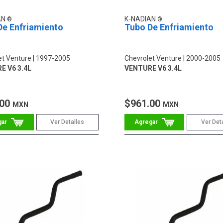
AN
K-NADIAN
De Enfriamiento
Tubo De Enfriamiento
et Venture
1997-2005
Chevrolet Venture
2000-2005
E V6 3.4L
VENTURE V6 3.4L
.00
$961.00
MXN
MXN
Ver Detalles
Ver Det