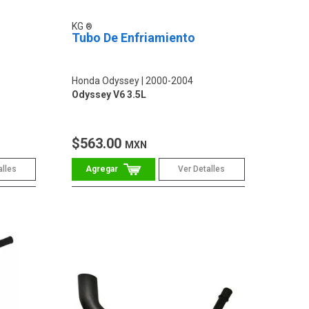
KG
Tubo De Enfriamiento
Honda Odyssey
2000-2004
Odyssey V6 3.5L
$563.00
MXN
alles
Ver Detalles