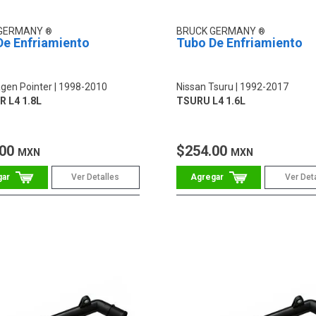
 GERMANY
BRUCK GERMANY
De Enfriamiento
Tubo De Enfriamiento
gen Pointer
1998-2010
Nissan Tsuru
1992-2017
 L4 1.8L
TSURU L4 1.6L
.00
$254.00
MXN
MXN
Ver Detalles
Ver Det