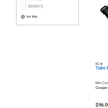
B2300 (1)
Ver Más
KG
Tubo 
Mini Co
Cooper 
$96.