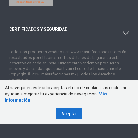
CERTIFICADOS Y SEGURIDAD
Todos los productos vendidos en www.masrefacciones.mx están
respaldados por el fabricante. Los detalles de la garantía están
descritos en cada anuncio. Únicamente vendemos productos
nuevos y de calidad que garantizan el correcto funcionamiento.
Copyright © 2026 másrefacciones.mx | Todos los derechos
reservados
Al navegar en este sitio aceptas el uso de cookies, las cuales nos
ayudan a mejorar tu experiencia de navegación.
Más
Información
Aceptar