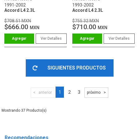
1991-2002
1993-2002
Accord L4 2.3L
Accord L4 2.3L
$708.51 MXN
$755.32 MXN
$666.00
$710.00
MXN
MXN
Ver Detalles
Ver Detalles
SIGUIENTES PRODUCTOS
1
2
3
anterior
próximo
37
Recomendaciones