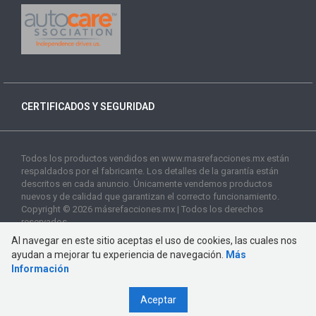
CERTIFICADOS Y SEGURIDAD
Todos los productos vendidos en www.masrefacciones.mx están
respaldados por el fabricante. Los detalles de la garantía están
descritos en cada anuncio. Únicamente vendemos productos
nuevos y de calidad que garantizan el correcto funcionamiento.
Copyright © 2026 másrefacciones.mx | Todos los derechos
reservados
Al navegar en este sitio aceptas el uso de cookies, las cuales nos
ayudan a mejorar tu experiencia de navegación.
Más
Información
Aceptar