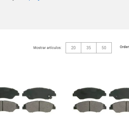
Orden
20
35
50
Mostrar artículos: