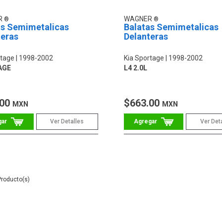
R
WAGNER
as Semimetalicas
Balatas Semimetalicas
teras
Delanteras
rtage
1998-2002
Kia Sportage
1998-2002
AGE
L4 2.0L
.00
$663.00
MXN
MXN
Ver Detalles
Ver Det