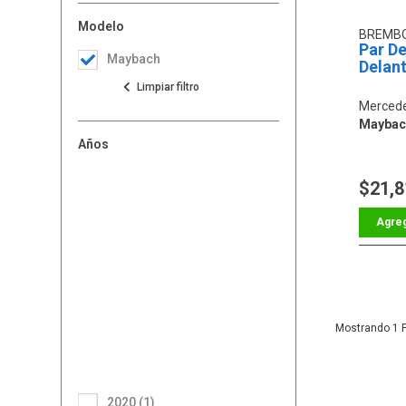
Modelo
BREMB
Par De
Maybach
Delan
Merced
Maybac
Años
$21,8
1
2020 (1)