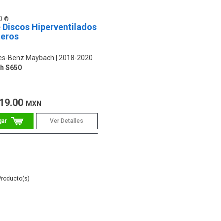
O
 Discos Hiperventilados
teros
es-Benz Maybach
2018-2020
h S650
19.00
MXN
Ver Detalles