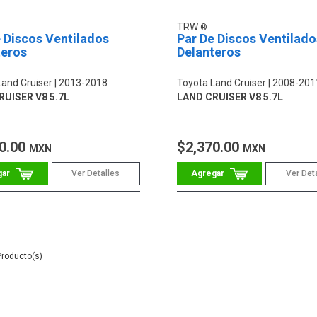
TRW
 Discos Ventilados
Par De Discos Ventilado
teros
Delanteros
Land Cruiser
2013-2018
Toyota Land Cruiser
2008-201
RUISER V8 5.7L
LAND CRUISER V8 5.7L
0.00
$2,370.00
MXN
MXN
Ver Detalles
Ver Det