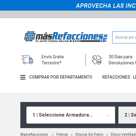
Envío Gratis
30 Días para
Terrestre*
Devoluciones 
COMPRAR POR DEPARTAMENTO
REFACCIONES
L
1 | Seleccione Armadora...
2 | S
Masrefacciones
Frenos
Discos De Freno
Disco Ventilad