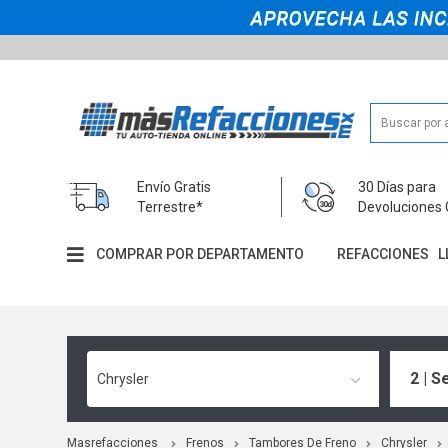
Envío Gratis
30 Días para
Terrestre*
Devoluciones 
COMPRAR POR DEPARTAMENTO
REFACCIONES
L
2 | S
Chrysler
Masrefacciones
Frenos
Tambores De Freno
Chrysler