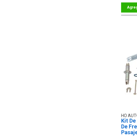
HO AU
Kit De
De Fr
Pasaj