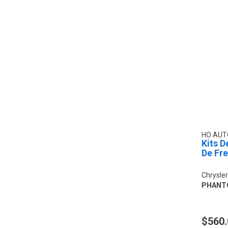
HO AU
Kits D
De Fr
Chrysle
PHANT
$560