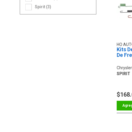
Spirit (3)
HO AU
Kits D
De Fr
Chrysler
SPIRIT
$168