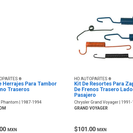
TOPARTES
HO AUTOPARTES
e Herrajes Para Tambor
Kit De Resortes Para Za
eno Traseros
De Frenos Trasero Lado
Pasajero
r Phantom
1987-1994
Chrysler Grand Voyager
1991-
OM
GRAND VOYAGER
.00
$101.00
MXN
MXN