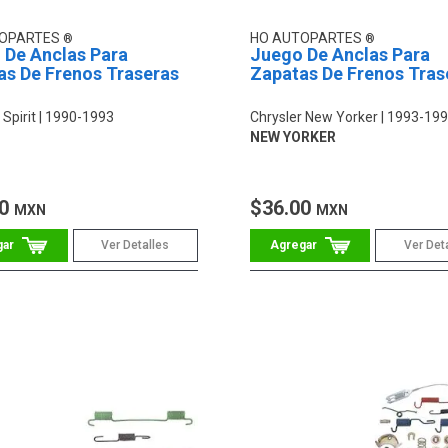
TOPARTES
HO AUTOPARTES
 De Anclas Para
Juego De Anclas Para
as De Frenos Traseras
Zapatas De Frenos Tras
 Spirit
1990-1993
Chrysler New Yorker
1993-19
NEW YORKER
00
$36.00
MXN
MXN
Ver Detalles
Ver Det