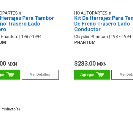
TOPARTES
HO AUTOPARTES
 Herrajes Para Tambor
Kit De Herrajes Para T
eno Trasero Lado
De Freno Trasero Lado
ero
Conductor
r Phantom
1987-1994
Chrysler Phantom
1987-1994
OM
PHANTOM
.00
$283.00
MXN
MXN
Ver Detalles
Ver Det