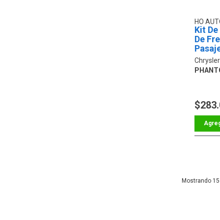
HO AU
Kit De
De Fr
Pasaj
Chrysle
PHANT
$283
15