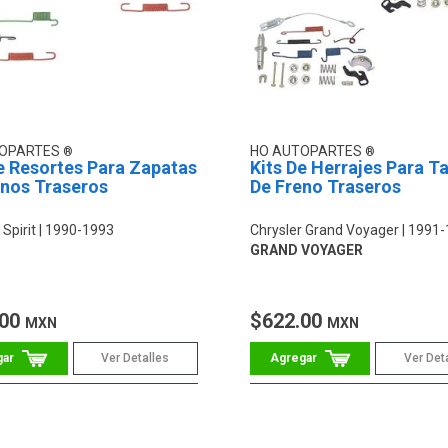
TOPARTES
HO AUTOPARTES
e Resortes Para Zapatas
Kits De Herrajes Para 
enos Traseros
De Freno Traseros
 Spirit
1990-1993
Chrysler Grand Voyager
1991-
GRAND VOYAGER
.00
$622.00
MXN
MXN
Ver Detalles
Ver Det