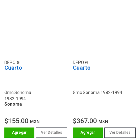
DEPO
DEPO
Cuarto
Cuarto
Gmc Sonoma
Gmc Sonoma 1982-1994
1982-1994
Sonoma
$155.00
$367.00
MXN
MXN
Ver Detalles
Ver Detalles