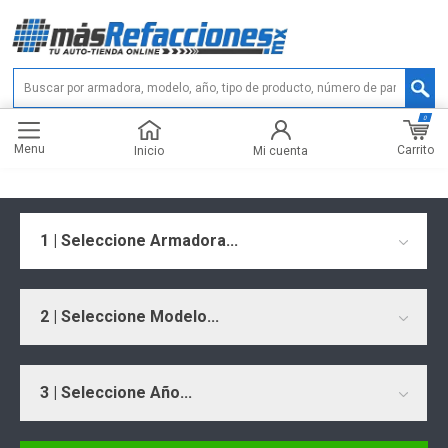
0
Menu
Carrito
Inicio
Mi cuenta
1 | Seleccione Armadora...
2 | Seleccione Modelo...
3 | Seleccione Año...