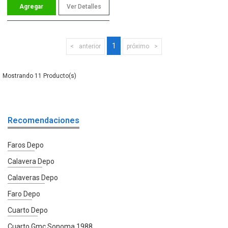
Ver Detalles
1
anterior
próximo
11
Recomendaciones
Faros Depo
Calavera Depo
Calaveras Depo
Faro Depo
Cuarto Depo
Cuarto Gmc Sonoma 1988