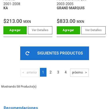
2001-2008
2003-2005
KA
GRAND MARQUIS
$213.00
$833.00
MXN
MXN
Ver Detalles
Ver Detalles
SIGUIENTES PRODUCTOS
1
2
3
4
anterior
próximo
58
Recomendaciones