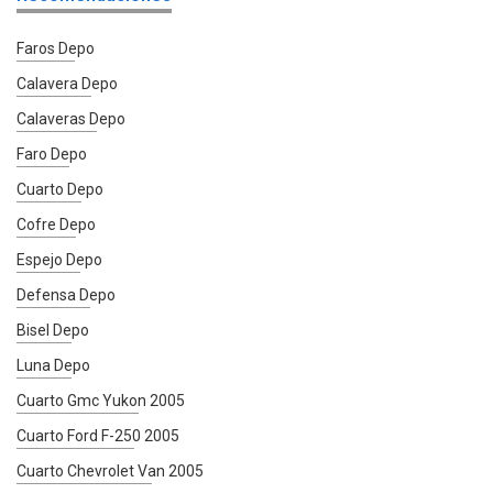
Faros Depo
Calavera Depo
Calaveras Depo
Faro Depo
Cuarto Depo
Cofre Depo
Espejo Depo
Defensa Depo
Bisel Depo
Luna Depo
Cuarto Gmc Yukon 2005
Cuarto Ford F-250 2005
Cuarto Chevrolet Van 2005