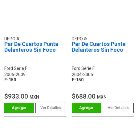
DEPO
DEPO
Par De Cuartos Punta
Par De Cuartos Punta
Delanteros Sin Foco
Delanteros Sin Foco
Ford Serie F
Ford Serie F
2005-2009
2004-2005
F-150
F-150
$933.00
$688.00
MXN
MXN
Ver Detalles
Ver Detalles