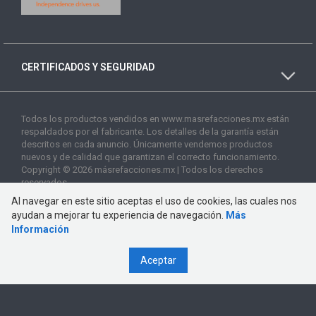
CERTIFICADOS Y SEGURIDAD
Todos los productos vendidos en www.masrefacciones.mx están
respaldados por el fabricante. Los detalles de la garantía están
descritos en cada anuncio. Únicamente vendemos productos
nuevos y de calidad que garantizan el correcto funcionamiento.
Copyright © 2026 másrefacciones.mx | Todos los derechos
reservados
Al navegar en este sitio aceptas el uso de cookies, las cuales nos
ayudan a mejorar tu experiencia de navegación.
Más
Información
Aceptar