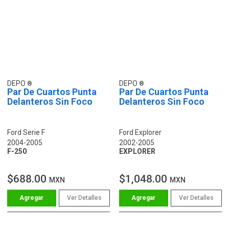
DEPO
DEPO
Par De Cuartos Punta
Par De Cuartos Punta
Delanteros Sin Foco
Delanteros Sin Foco
Ford Serie F
Ford Explorer
2004-2005
2002-2005
F-250
EXPLORER
$688.00
$1,048.00
MXN
MXN
Ver Detalles
Ver Detalles