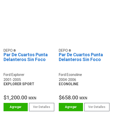
DEPO
DEPO
Par De Cuartos Punta
Par De Cuartos Punta
Delanteros Sin Foco
Delanteros Sin Foco
Ford Explorer
Ford Econoline
2001-2005
2004-2006
EXPLORER SPORT
ECONOLINE
$1,200.00
$658.00
MXN
MXN
Ver Detalles
Ver Detalles