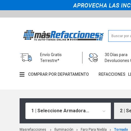
Envío Gratis
30 Días para
Terrestre*
Devoluciones 
COMPRAR POR DEPARTAMENTO
REFACCIONES
L
1 | Seleccione Armadora...
2 | S
Masrefacciones
Iluminación
Faro Para Niebla
Tornado