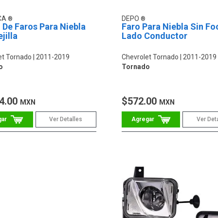
CA
DEPO
 De Faros Para Niebla
Faro Para Niebla Sin Fo
jilla
Lado Conductor
et Tornado
2011-2019
Chevrolet Tornado
2011-2019
o
Tornado
4.00
$572.00
MXN
MXN
Ver Detalles
Ver Det