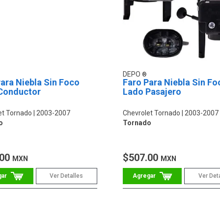
DEPO
ara Niebla Sin Foco
Faro Para Niebla Sin Fo
Conductor
Lado Pasajero
et Tornado
2003-2007
Chevrolet Tornado
2003-2007
o
Tornado
.00
$507.00
MXN
MXN
Ver Detalles
Ver Det