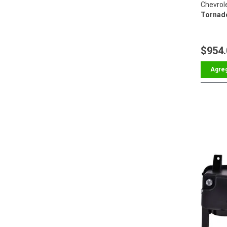
Chevrol
Tornad
$954