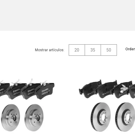
Orden
20
35
50
Mostrar artículos: