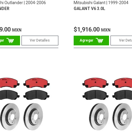
hi Outlander
2004-2006
Mitsubishi Galant
1999-2004
NDER
GALANT V6 3.0L
9.00
$1,916.00
MXN
MXN
Ver Detalles
Ver Det