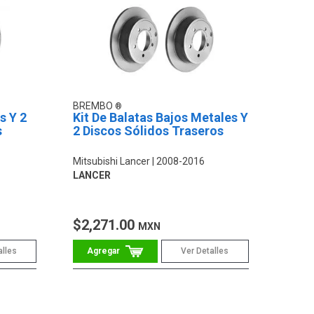
BREMBO
s Y 2
Kit De Balatas Bajos Metales Y
s
2 Discos Sólidos Traseros
Mitsubishi Lancer
2008-2016
LANCER
$2,271.00
MXN
alles
Ver Detalles