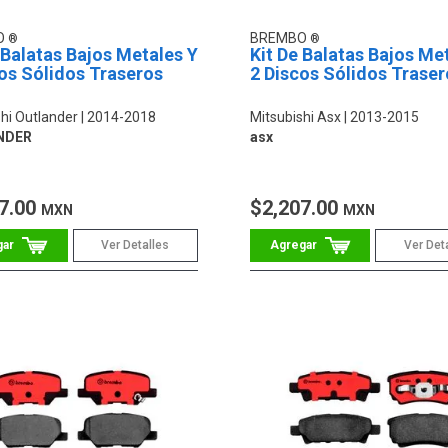
O
BREMBO
 Balatas Bajos Metales Y
Kit De Balatas Bajos Me
os Sólidos Traseros
2 Discos Sólidos Traser
hi Outlander
2014-2018
Mitsubishi Asx
2013-2015
NDER
asx
7.00
$2,207.00
MXN
MXN
Ver Detalles
Ver Det