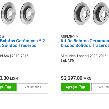
O
BREMBO
 Balatas Cerámicas Y 2
Kit De Balatas Cerámica
s Sólidos Traseros
Discos Sólidos Trasero
hi Asx
2013-2015
Mitsubishi Lancer
2008-2016
LANCER
3.00
$2,297.00
MXN
MXN
Ver Detalles
Ver Det