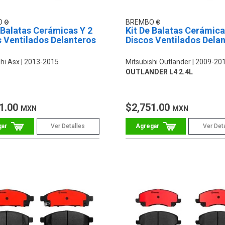
O
BREMBO
 Balatas Cerámicas Y 2
Kit De Balatas Cerámica
 Ventilados Delanteros
Discos Ventilados Dela
hi Asx
2013-2015
Mitsubishi Outlander
2009-20
OUTLANDER L4 2.4L
1.00
$2,751.00
MXN
MXN
Ver Detalles
Ver Det