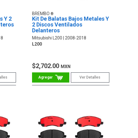
BREMBO
s Y 2
Kit De Balatas Bajos Metales Y
nteros
2 Discos Ventilados
Delanteros
18
Mitsubishi L200
2008-2018
L200
$2,702.00
MXN
alles
Ver Detalles