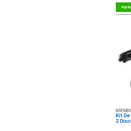
BREMB
Kit De
2 Disc