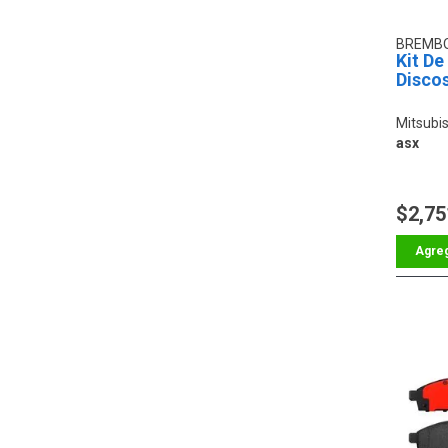
BREMB
Kit De
Discos
Mitsubis
asx
$2,75