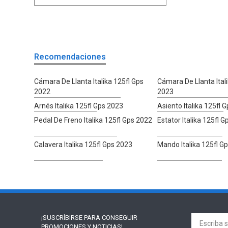
Recomendaciones
Cámara De Llanta Italika 125fl Gps
Cámara De Llanta Ital
2022
2023
Arnés Italika 125fl Gps 2023
Asiento Italika 125fl 
Pedal De Freno Italika 125fl Gps 2022
Estator Italika 125fl 
Calavera Italika 125fl Gps 2023
Mando Italika 125fl G
¡SUSCRÍBIRSE PARA
CONSEGUIR
PROMOCIONES Y NOTICIAS!