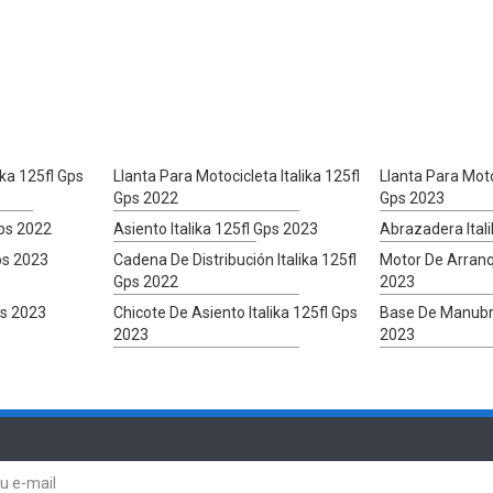
ika 125fl Gps
Llanta Para Motocicleta Italika 125fl
Llanta Para Motoc
Gps 2022
Gps 2023
Gps 2022
Asiento Italika 125fl Gps 2023
Abrazadera Ital
Gps 2023
Cadena De Distribución Italika 125fl
Motor De Arranqu
Gps 2022
2023
ps 2023
Chicote De Asiento Italika 125fl Gps
Base De Manubrio
2023
2023