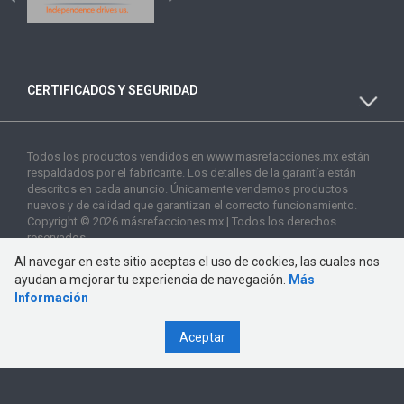
CERTIFICADOS Y SEGURIDAD
Todos los productos vendidos en www.masrefacciones.mx están
respaldados por el fabricante. Los detalles de la garantía están
descritos en cada anuncio. Únicamente vendemos productos
nuevos y de calidad que garantizan el correcto funcionamiento.
Copyright © 2026 másrefacciones.mx | Todos los derechos
reservados
Al navegar en este sitio aceptas el uso de cookies, las cuales nos
ayudan a mejorar tu experiencia de navegación.
Más
Información
Aceptar