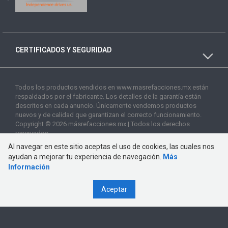
CERTIFICADOS Y SEGURIDAD
Todos los productos vendidos en www.masrefacciones.mx están
respaldados por el fabricante. Los detalles de la garantía están
descritos en cada anuncio. Únicamente vendemos productos
nuevos y de calidad que garantizan el correcto funcionamiento.
Copyright © 2026 másrefacciones.mx | Todos los derechos
reservados
Al navegar en este sitio aceptas el uso de cookies, las cuales nos
ayudan a mejorar tu experiencia de navegación.
Más
Información
Aceptar