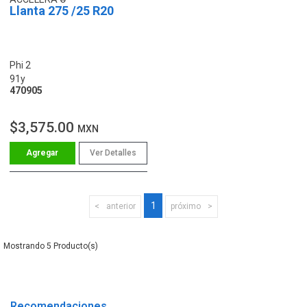
Llanta 275 /25 R20
Phi 2
91y
470905
$3,575.00
MXN
Ver Detalles
1
anterior
próximo
5
Recomendaciones