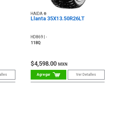
HAIDA
Llanta 35X13.50R26LT
HD869
-
118Q
$4,598.00
MXN
alles
Ver Detalles