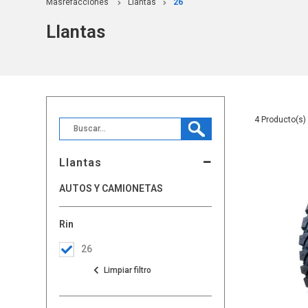
Masrefacciones
Llantas
26
Llantas
4
Llantas
AUTOS Y CAMIONETAS
Rin
26