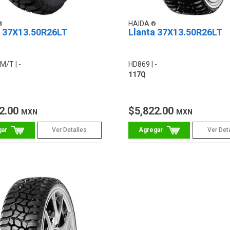
HAIDA
a 37X13.50R26LT
Llanta 37X13.50R26LT
r M/T
-
HD869
-
117Q
2.00
$5,822.00
MXN
MXN
Ver Detalles
Ver Det