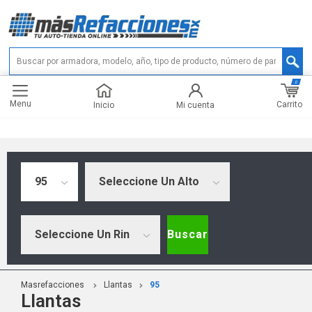
0
Menu
Carrito
Inicio
Mi cuenta
95
Seleccione Un Alto
Seleccione Un Rin
Buscar
Masrefacciones
Llantas
95
Llantas