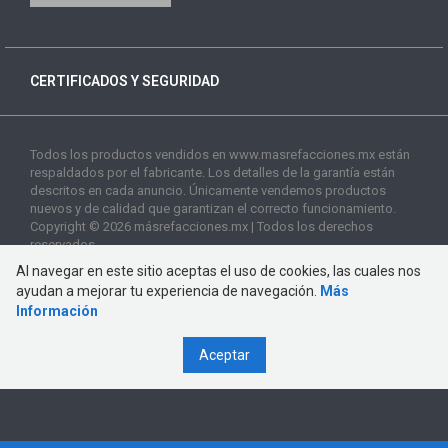
CERTIFICADOS Y SEGURIDAD
Todos los productos vendidos en www.masrefacciones.mx están
respaldados por el fabricante. Los detalles de la garantía están
descritos en cada anuncio. Únicamente vendemos productos
nuevos y de calidad que garantizan el correcto funcionamiento.
Copyright © 2026 másrefacciones.mx | Todos los derechos
reservados
Al navegar en este sitio aceptas el uso de cookies, las cuales nos
ayudan a mejorar tu experiencia de navegación.
Más
Información
Aceptar