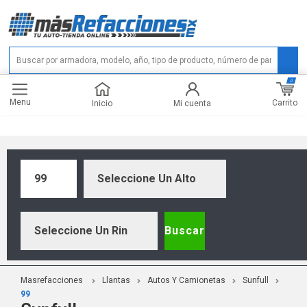
0
Menu
Carrito
Inicio
Mi cuenta
99
Seleccione Un Alto
Seleccione Un Rin
Buscar
Masrefacciones
Llantas
Autos Y Camionetas
Sunfull
99