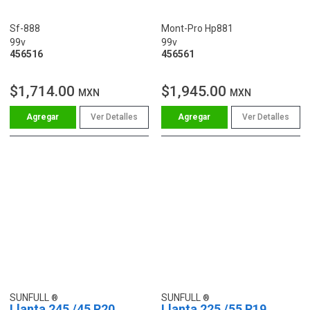
Sf-888
Mont-Pro Hp881
99v
99v
456516
456561
$1,714.00
$1,945.00
MXN
MXN
Ver Detalles
Ver Detalles
SUNFULL
SUNFULL
Llanta 245 /45 R20
Llanta 225 /55 R19