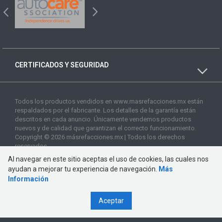
CERTIFICADOS Y SEGURIDAD
Todos los productos vendidos en www.masrefacciones.mx están
respaldados por el fabricante. Los detalles de la garantía están
descritos en cada anuncio. Únicamente vendemos productos
nuevos y de calidad que garantizan el correcto funcionamiento.
Copyright © 2026 másrefacciones.mx | Todos los derechos
reservados
Al navegar en este sitio aceptas el uso de cookies, las cuales nos
ayudan a mejorar tu experiencia de navegación.
Más
Información
Aceptar