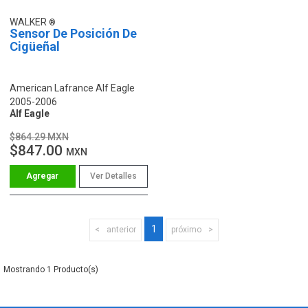
WALKER
Sensor De Posición De
Cigüeñal
American Lafrance Alf Eagle
2005-2006
Alf Eagle
$864.29 MXN
$847.00
MXN
Ver Detalles
1
anterior
próximo
1