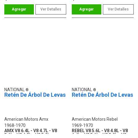
Ver Detalles
Ver Detalles
NATIONAL
NATIONAL
Retén De Árbol De Levas
Retén De Árbol De Levas
American Motors Amx
American Motors Rebel
1968-1970
1969-1970
AMX V8 6.4L - V8 4.7L - V8
REBEL V8 5.6L - V8 4.8L - V8
5.6L - V8 4.8L - V8 5.9L
6.4L - V8 5.1L - V8 5.0L - V8