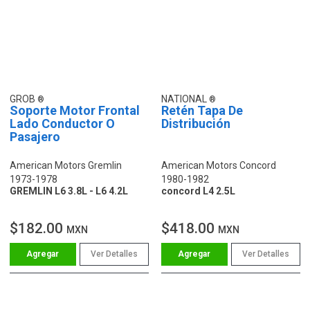
GROB
NATIONAL
Soporte Motor Frontal
Retén Tapa De
Lado Conductor O
Distribución
Pasajero
American Motors Gremlin
American Motors Concord
1973-1978
1980-1982
GREMLIN L6 3.8L - L6 4.2L
concord L4 2.5L
$182.00
$418.00
MXN
MXN
Ver Detalles
Ver Detalles