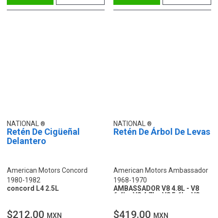
NATIONAL
NATIONAL
Retén De Cigüeñal
Retén De Árbol De Levas
Delantero
American Motors Concord
American Motors Ambassador
1980-1982
1968-1970
concord L4 2.5L
AMBASSADOR V8 4.8L - V8
6.4L - V8 4.7L - V8 5.6L - V8
5.1L - V8 5.0L - V8 5.9L
$212.00
$419.00
MXN
MXN