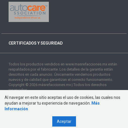
CERTIFICADOS Y SEGURIDAD
Todos los productos vendidos en www.masrefacciones.mx están
respaldados por el fabricante. Los detalles de la garantía están
descritos en cada anuncio. Únicamente vendemos productos
nuevos y de calidad que garantizan el correcto funcionamiento.
Copyright © 2026 másrefacciones.mx | Todos los derechos
reservados
Al navegar en este sitio aceptas el uso de cookies, las cuales nos
ayudan a mejorar tu experiencia de navegación.
Más
Información
Aceptar