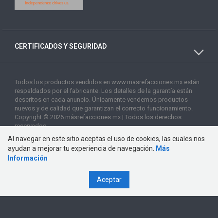
CERTIFICADOS Y SEGURIDAD
Todos los productos vendidos en www.masrefacciones.mx están
respaldados por el fabricante. Los detalles de la garantía están
descritos en cada anuncio. Únicamente vendemos productos
nuevos y de calidad que garantizan el correcto funcionamiento.
Copyright © 2026 másrefacciones.mx | Todos los derechos
reservados
Al navegar en este sitio aceptas el uso de cookies, las cuales nos
ayudan a mejorar tu experiencia de navegación.
Más
Información
Aceptar