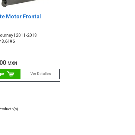
te Motor Frontal
ourney
2011-2018
 3.6l V6
.00
MXN
Ver Detalles