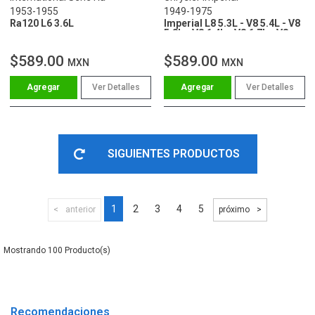
1953-1955
1949-1975
Ra120 L6 3.6L
Imperial L8 5.3L - V8 5.4L - V8
5.8L - V8 6.4L - V8 6.7L - V8
6.8L - V8 7.2L
$589.00
$589.00
MXN
MXN
Ver Detalles
Ver Detalles
SIGUIENTES PRODUCTOS
1
2
3
4
5
anterior
próximo
100
Recomendaciones