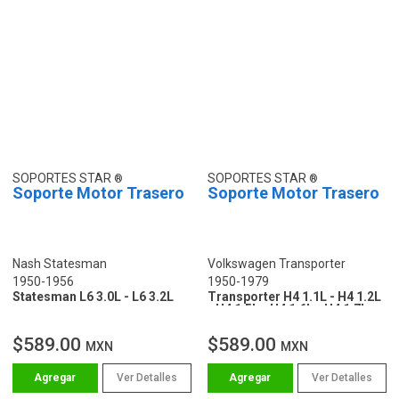
SOPORTES STAR
SOPORTES STAR
Soporte Motor Trasero
Soporte Motor Trasero
Nash Statesman
Volkswagen Transporter
1950-1956
1950-1979
Statesman L6 3.0L - L6 3.2L
Transporter H4 1.1L - H4 1.2L
- H4 1.5L - H4 1.6L - H4 1.7L -
H4 1.8L - H4 2.0L
$589.00
$589.00
MXN
MXN
Ver Detalles
Ver Detalles