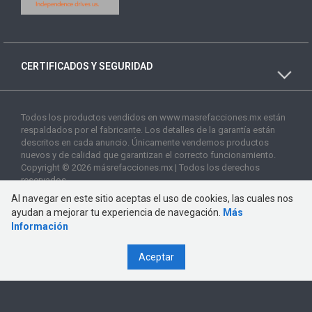
CERTIFICADOS Y SEGURIDAD
Todos los productos vendidos en www.masrefacciones.mx están
respaldados por el fabricante. Los detalles de la garantía están
descritos en cada anuncio. Únicamente vendemos productos
nuevos y de calidad que garantizan el correcto funcionamiento.
Copyright © 2026 másrefacciones.mx | Todos los derechos
reservados
Al navegar en este sitio aceptas el uso de cookies, las cuales nos
ayudan a mejorar tu experiencia de navegación.
Más
Información
Aceptar