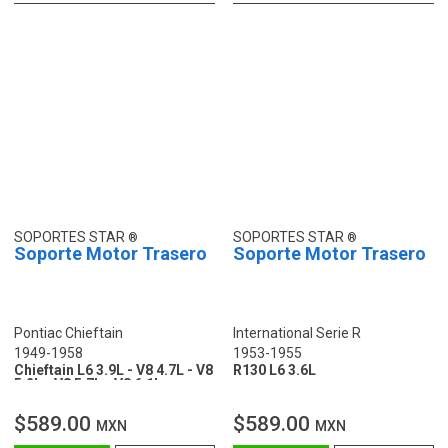
SOPORTES STAR
SOPORTES STAR
Soporte Motor Trasero
Soporte Motor Trasero
Pontiac Chieftain
International Serie R
1949-1958
1953-1955
Chieftain L6 3.9L - V8 4.7L - V8
R130 L6 3.6L
5.2L - V8 5.7L - V8 6.1L
$589.00
$589.00
MXN
MXN