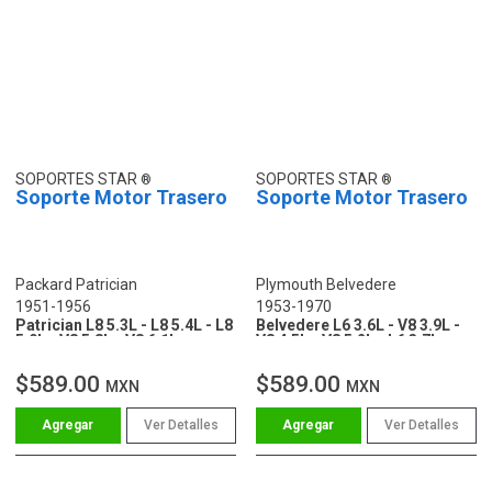
SOPORTES STAR
SOPORTES STAR
Soporte Motor Trasero
Soporte Motor Trasero
Packard Patrician
Plymouth Belvedere
1951-1956
1953-1970
Patrician L8 5.3L - L8 5.4L - L8
Belvedere L6 3.6L - V8 3.9L -
5.9L - V8 5.8L - V8 6.1L
V8 4.5L - V8 5.2L - L6 3.7L
$589.00
$589.00
MXN
MXN
Ver Detalles
Ver Detalles