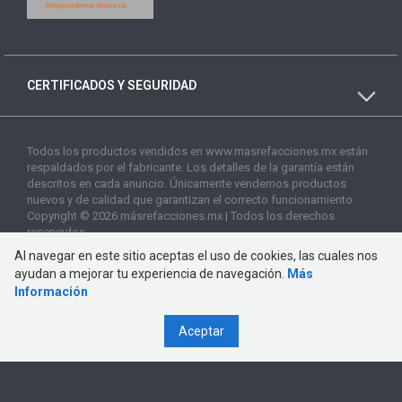
CERTIFICADOS Y SEGURIDAD
Todos los productos vendidos en www.masrefacciones.mx están
respaldados por el fabricante. Los detalles de la garantía están
descritos en cada anuncio. Únicamente vendemos productos
nuevos y de calidad que garantizan el correcto funcionamiento.
Copyright © 2026 másrefacciones.mx | Todos los derechos
reservados
Al navegar en este sitio aceptas el uso de cookies, las cuales nos
ayudan a mejorar tu experiencia de navegación.
Más
Información
Aceptar