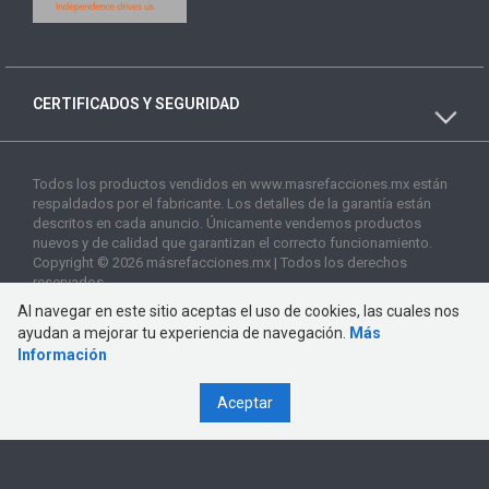
CERTIFICADOS Y SEGURIDAD
Todos los productos vendidos en www.masrefacciones.mx están
respaldados por el fabricante. Los detalles de la garantía están
descritos en cada anuncio. Únicamente vendemos productos
nuevos y de calidad que garantizan el correcto funcionamiento.
Copyright © 2026 másrefacciones.mx | Todos los derechos
reservados
Al navegar en este sitio aceptas el uso de cookies, las cuales nos
ayudan a mejorar tu experiencia de navegación.
Más
Información
Aceptar