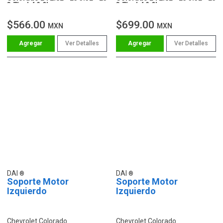
3.7L - L4 2.9L
3.7L - L4 2.9L
$566.00
$699.00
MXN
MXN
Ver Detalles
Ver Detalles
DAI
DAI
Soporte Motor
Soporte Motor
Izquierdo
Izquierdo
Chevrolet Colorado
Chevrolet Colorado