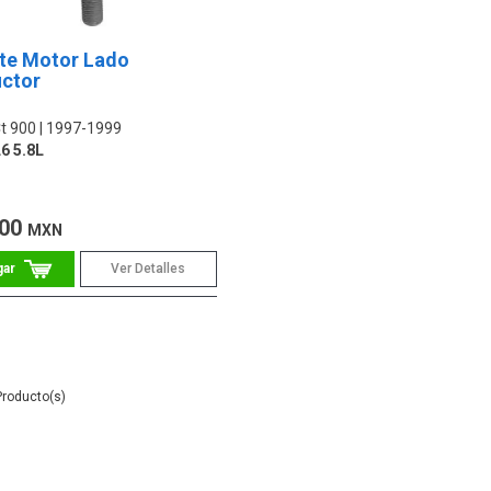
te Motor Lado
ctor
t 900
1997-1999
L6 5.8L
.00
MXN
Ver Detalles