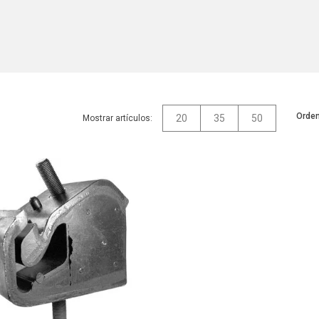
Orden
20
35
50
Mostrar artículos: