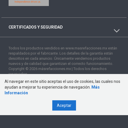
CERTIFICADOS Y SEGURIDAD
Todos los productos vendidos en www.masrefacciones.mx están
respaldados por el fabricante. Los detalles de la garantía están
descritos en cada anuncio. Únicamente vendemos productos
nuevos y de calidad que garantizan el correcto funcionamiento.
Copyright © 2026 másrefacciones.mx | Todos los derechos
reservados
Al navegar en este sitio aceptas el uso de cookies, las cuales nos
ayudan a mejorar tu experiencia de navegación.
Más
Información
Aceptar