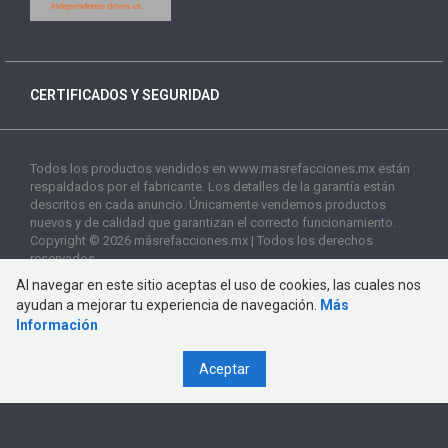
CERTIFICADOS Y SEGURIDAD
Todos los productos vendidos en www.masrefacciones.mx están
respaldados por el fabricante. Los detalles de la garantía están
descritos en cada anuncio. Únicamente vendemos productos
nuevos y de calidad que garantizan el correcto funcionamiento.
Copyright © 2026 másrefacciones.mx | Todos los derechos
reservados
Al navegar en este sitio aceptas el uso de cookies, las cuales nos
ayudan a mejorar tu experiencia de navegación.
Más
Información
Aceptar