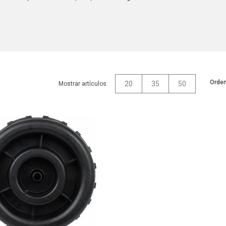
Orden
20
35
50
Mostrar artículos: