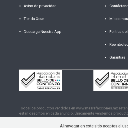
Aviso de privacidad
Contáctan
Tienda Osun
Mis compr
Descarga Nuestra App
Política de
Reembols
Garantías
Todos los productos vendidos en www.masrefacciones.mx están res
están descritos en cada anuncio. Únicamente vendemos productos
funcionamiento. Copyright © 2026 másrefacciones.mx | Todos lo
Al navegar en este sitio aceptas el u