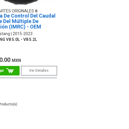
ARTES ORIGINALES
a De Control Del Caudal
e Del Múltiple De
ión (IMRC) - OEM
stang
2015-2023
 V8 5.0L - V8 5.2L
0.00
MXN
Ver Detalles