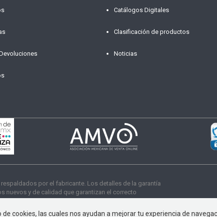
os
Catálogos Digitales
as
Clasificación de productos
 Devoluciones
Noticias
os
paldados por el fabricante. Los detalles de la garantía
 nuevos y de calidad que garantizan el correcto
s derechos reservados
so de cookies, las cuales nos ayudan a mejorar tu experiencia de navega