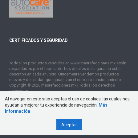
CERTIFICADOS Y SEGURIDAD
Todos los productos vendidos en www.masrefacciones.mx están
respaldados por el fabricante. Los detalles de la garantía están
descritos en cada anuncio. Únicamente vendemos productos
nuevos y de calidad que garantizan el correcto funcionamiento.
Copyright © 2026 másrefacciones.mx | Todos los derechos
reservados
Al navegar en este sitio aceptas el uso de cookies, las cuales nos
ayudan a mejorar tu experiencia de navegación.
Más
Información
Aceptar