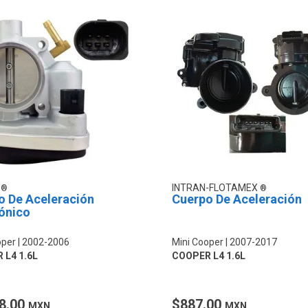
O
INTRAN-FLOTAMEX
o De Aceleración
Cuerpo De Aceleración
ónico
oper
2002-2006
Mini Cooper
2007-2017
 L4 1.6L
COOPER L4 1.6L
8.00
$887.00
MXN
MXN