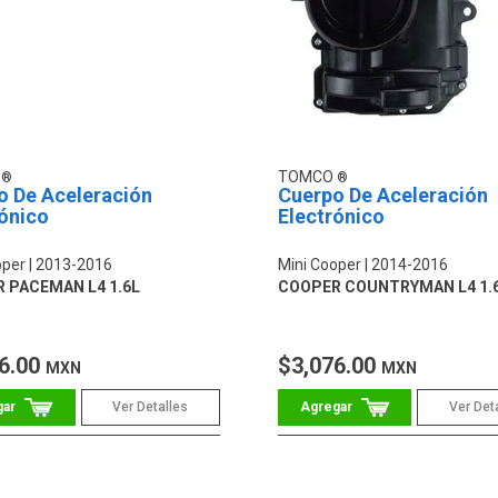
O
TOMCO
o De Aceleración
Cuerpo De Aceleración
ónico
Electrónico
oper
2013-2016
Mini Cooper
2014-2016
 PACEMAN L4 1.6L
COOPER COUNTRYMAN L4 1.
6.00
$3,076.00
MXN
MXN
Ver Detalles
Ver Det