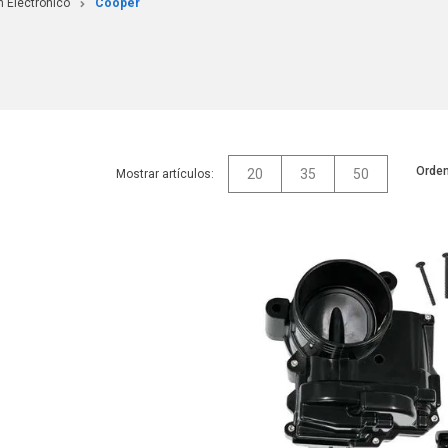
n Electrónico
Cooper
Orden
20
35
50
Mostrar artículos: