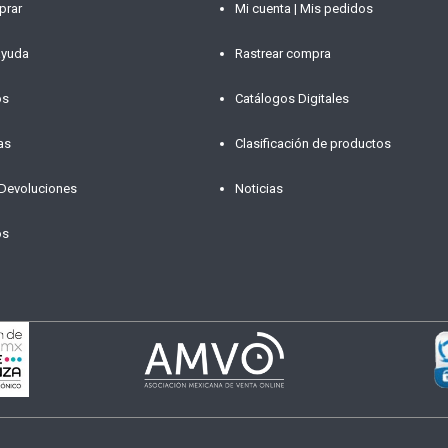
prar
Mi cuenta | Mis pedidos
ayuda
Rastrear compra
os
Catálogos Digitales
as
Clasificación de productos
 Devoluciones
Noticias
os