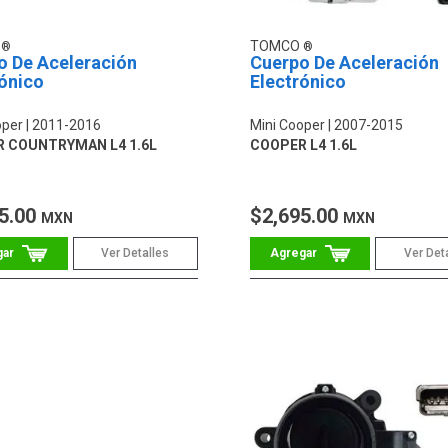
O
TOMCO
o De Aceleración
Cuerpo De Aceleración
ónico
Electrónico
oper
2011-2016
Mini Cooper
2007-2015
 COUNTRYMAN L4 1.6L
COOPER L4 1.6L
5.00
$2,695.00
MXN
MXN
Ver Detalles
Ver Det