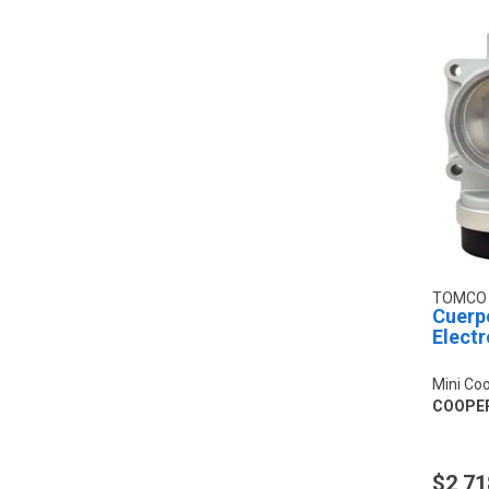
TOMC
Cuerp
Electr
Mini Co
COOPER
$2,71