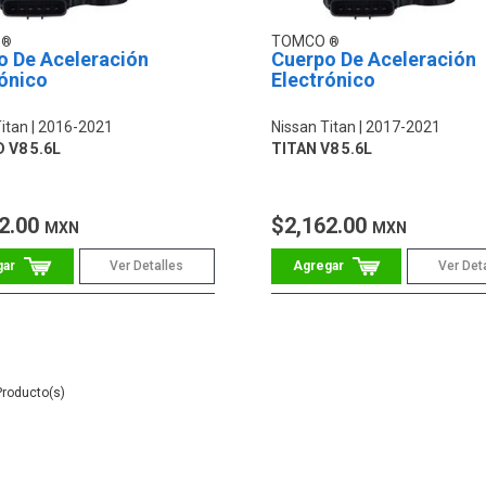
O
TOMCO
o De Aceleración
Cuerpo De Aceleración
ónico
Electrónico
itan
2016-2021
Nissan Titan
2017-2021
D V8 5.6L
TITAN V8 5.6L
2.00
$2,162.00
MXN
MXN
Ver Detalles
Ver Det