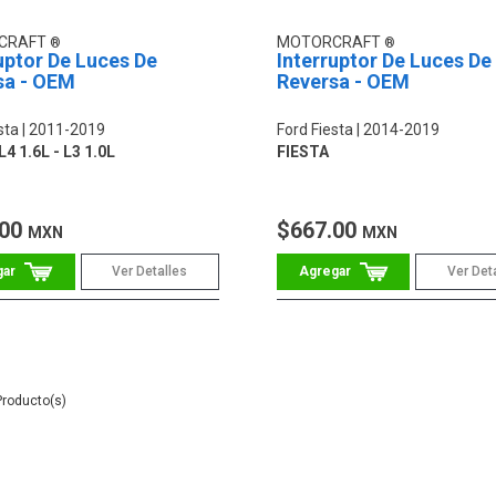
CRAFT
MOTORCRAFT
uptor De Luces De
Interruptor De Luces De
sa - OEM
Reversa - OEM
sta
2011-2019
Ford Fiesta
2014-2019
4 1.6L - L3 1.0L
FIESTA
.00
$667.00
MXN
MXN
Ver Detalles
Ver Det