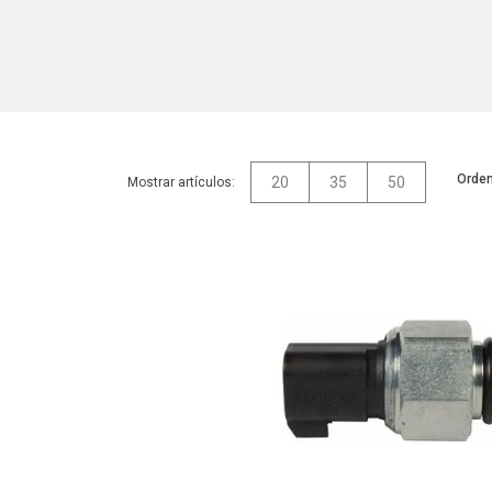
Orden
20
35
50
Mostrar artículos: