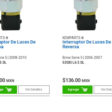
RTS
KEMPARTS
uptor De Luces De
Interruptor De Luces De
sa
Reversa
ie 5
2008-2010
Bmw Serie 5
2006-2007
3.0L
530XI L6 3.0L
.00
$136.00
MXN
MXN
Ver Detalles
Ver Det