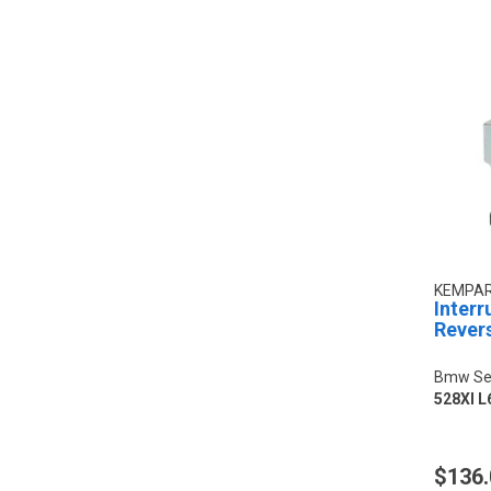
KEMPA
Interr
Rever
Bmw Ser
528XI L
$136