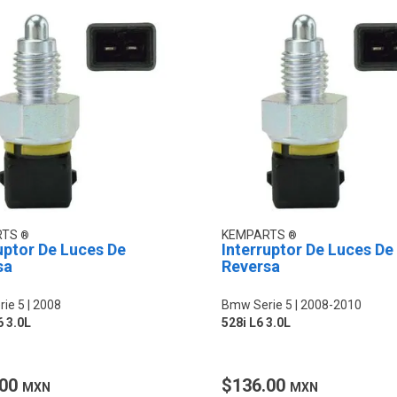
RTS
KEMPARTS
uptor De Luces De
Interruptor De Luces De
sa
Reversa
ie 5
2008
Bmw Serie 5
2008-2010
6 3.0L
528i L6 3.0L
.00
$136.00
MXN
MXN