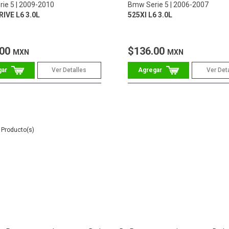
ie 5
2009-2010
Bmw Serie 5
2006-2007
RIVE L6 3.0L
525XI L6 3.0L
.00
$136.00
MXN
MXN
Ver Detalles
Ver Det