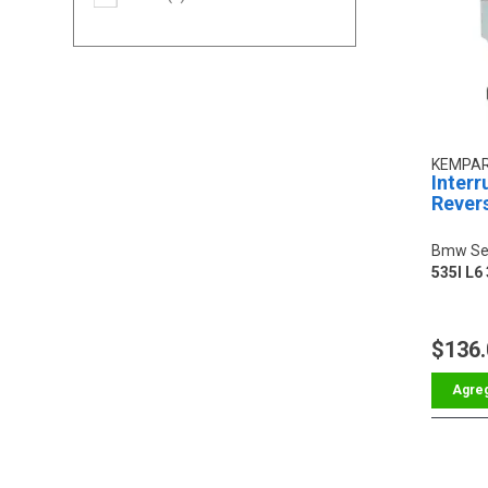
KEMPA
Interr
Rever
Bmw Ser
535I L6 
$136