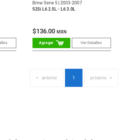
Bmw Serie 5
2003-2007
525i L6 2.5L - L6 3.0L
$136.00
MXN
alles
Ver Detalles
anterior
1
próximo