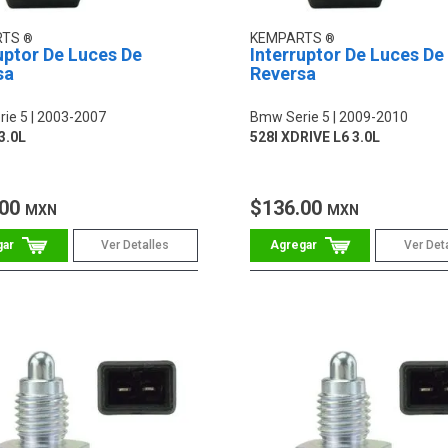
RTS
KEMPARTS
uptor De Luces De
Interruptor De Luces De
sa
Reversa
ie 5
2003-2007
Bmw Serie 5
2009-2010
3.0L
528I XDRIVE L6 3.0L
.00
$136.00
MXN
MXN
Ver Detalles
Ver Det