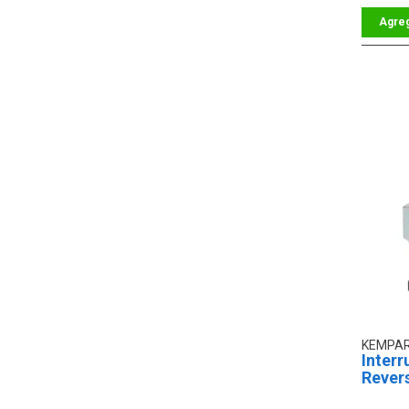
KEMPA
Interr
Rever