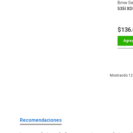
Bmw Ser
535I XD
$136
12
Recomendaciones