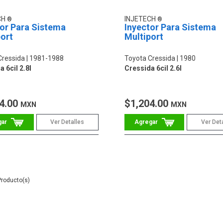
CH
INJETECH
tor Para Sistema
Inyector Para Sistema
ort
Multiport
Cressida
1981-1988
Toyota Cressida
1980
 6cil 2.8l
Cressida 6cil 2.6l
4.00
$1,204.00
MXN
MXN
Ver Detalles
Ver Det