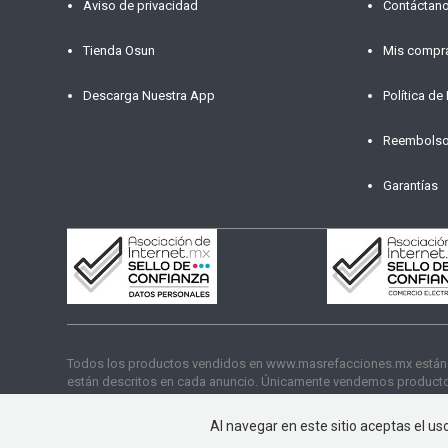
Aviso de privacidad
Contáctan
Tienda Osun
Mis compr
Descarga Nuestra App
Política de
Reembols
Garantías
Todos los productos vendidos en www.masrefacciones.mx están res
están descritos en cada anuncio. Únicamente vendemos productos
funcionamiento. Copyright © 2026 másrefacciones.mx | Todos lo
Al navegar en este sitio aceptas el u