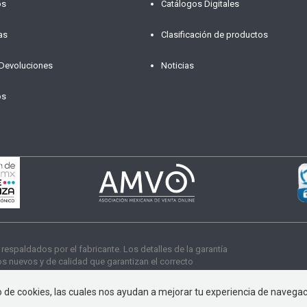
os
Catálogos Digitales
as
Clasificación de productos
 Devoluciones
Noticias
os
paldados por el fabricante. Los detalles de la garantía
 nuevos y de calidad que garantizan el correcto
s derechos reservados
so de cookies, las cuales nos ayudan a mejorar tu experiencia de navega