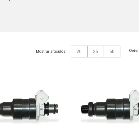
Orden
20
35
50
Mostrar artículos: