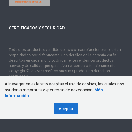
CERTIFICADOS Y SEGURIDAD
Todos los productos vendidos en www.masrefacciones.mx están
respaldados por el fabricante. Los detalles de la garantía están
descritos en cada anuncio. Únicamente vendemos productos
nuevos y de calidad que garantizan el correcto funcionamiento.
Copyright © 2026 másrefacciones.mx | Todos los derechos
reservados
Al navegar en este sitio aceptas el uso de cookies, las cuales nos
ayudan a mejorar tu experiencia de navegación.
Más
Información
Aceptar