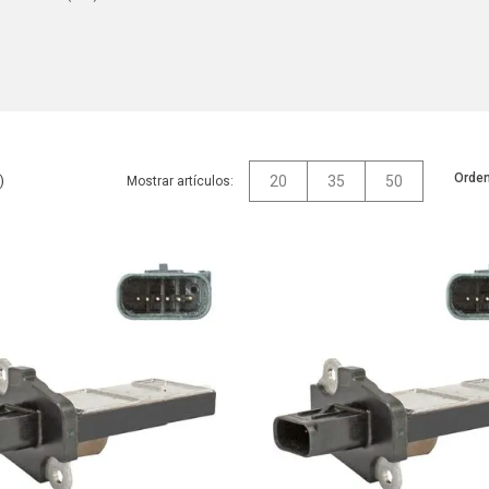
Orden
20
35
50
Mostrar artículos: