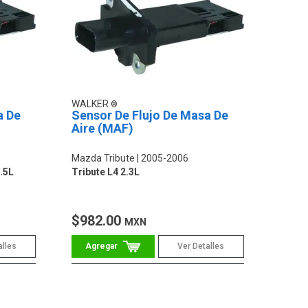
WALKER
a De
Sensor De Flujo De Masa De
Aire (MAF)
Mazda Tribute
2005-2006
2.5L
Tribute L4 2.3L
$982.00
MXN
alles
Ver Detalles