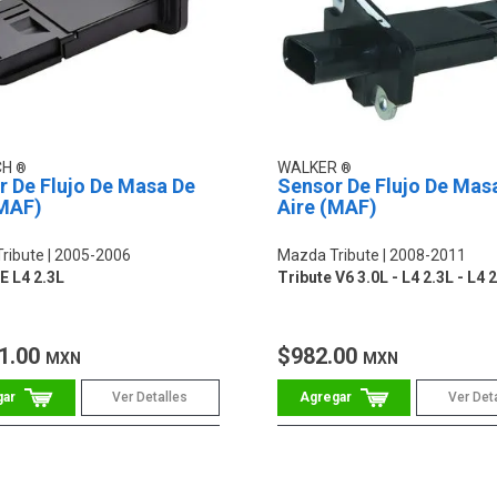
CH
WALKER
r De Flujo De Masa De
Sensor De Flujo De Mas
(MAF)
Aire (MAF)
ribute
2005-2006
Mazda Tribute
2008-2011
 L4 2.3L
Tribute V6 3.0L - L4 2.3L - L4 
1.00
$982.00
MXN
MXN
Ver Detalles
Ver Det