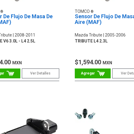
O
TOMCO
r De Flujo De Masa De
Sensor De Flujo De Mas
(MAF)
Aire (MAF)
ribute
2008-2011
Mazda Tribute
2005-2006
 V6 3.0L - L4 2.5L
TRIBUTE L4 2.3L
4.00
$1,594.00
MXN
MXN
Ver Detalles
Ver Det