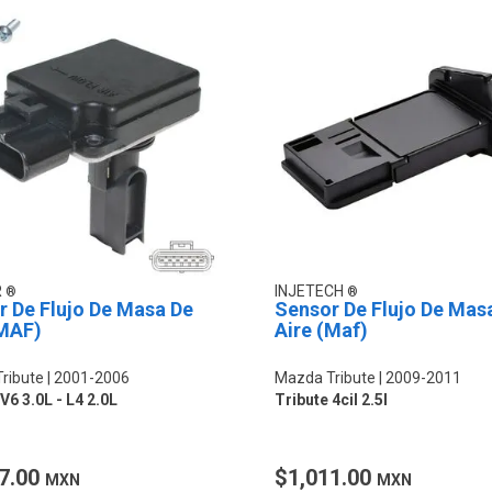
R
INJETECH
r De Flujo De Masa De
Sensor De Flujo De Mas
(MAF)
Aire (Maf)
ribute
2001-2006
Mazda Tribute
2009-2011
V6 3.0L - L4 2.0L
Tribute 4cil 2.5l
7.00
$1,011.00
MXN
MXN