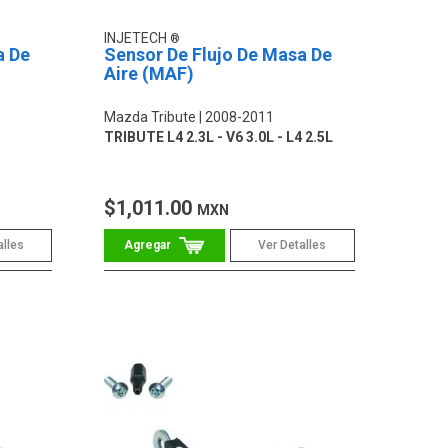
INJETECH
a De
Sensor De Flujo De Masa De
Aire (MAF)
Mazda Tribute
2008-2011
TRIBUTE L4 2.3L - V6 3.0L - L4 2.5L
$1,011.00
MXN
alles
Ver Detalles