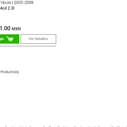
ribute
2005-2008
4cil 2.3l
1.00
MXN
Ver Detalles