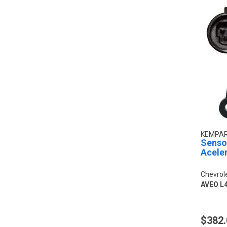
KEMPA
Sensor
Acele
Chevrol
AVEO L4
$382