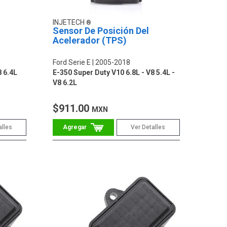
INJETECH
Sensor De Posición Del
Acelerador (TPS)
Ford Serie E
2005-2018
8 6.4L
E-350 Super Duty V10 6.8L - V8 5.4L -
V8 6.2L
$911.00
MXN
alles
Ver Detalles