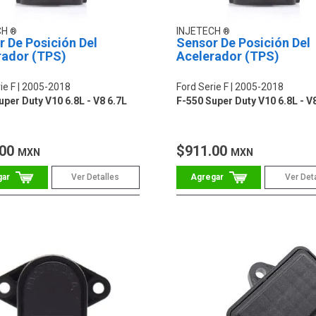
CH
INJETECH
 De Posición Del
Sensor De Posición Del
rador (TPS)
Acelerador (TPS)
ie F
2005-2018
Ford Serie F
2005-2018
uper Duty V10 6.8L - V8 6.7L
F-550 Super Duty V10 6.8L - V
.00
$911.00
MXN
MXN
Ver Detalles
Ver Det