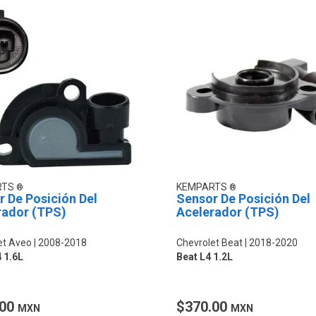
RTS
KEMPARTS
 De Posición Del
Sensor De Posición Del
rador (TPS)
Acelerador (TPS)
et Aveo
2008-2018
Chevrolet Beat
2018-2020
 1.6L
Beat L4 1.2L
.00
$370.00
MXN
MXN