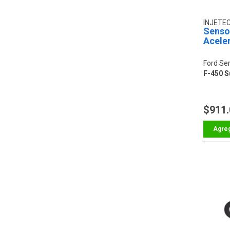
INJETE
Sensor
Acele
Ford Ser
F-450 S
$911