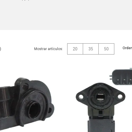
Orden
20
35
50
Mostrar artículos: