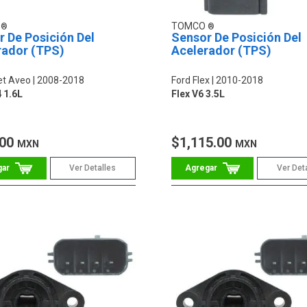
O
TOMCO
 De Posición Del
Sensor De Posición Del
rador (TPS)
Acelerador (TPS)
et Aveo
2008-2018
Ford Flex
2010-2018
 1.6L
Flex V6 3.5L
.00
$1,115.00
MXN
MXN
Ver Detalles
Ver Det