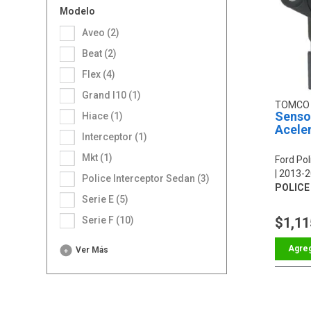
Modelo
Aveo (2)
Beat (2)
Flex (4)
Grand I10 (1)
TOMC
Sensor
Hiace (1)
Acele
Interceptor (1)
Mkt (1)
Ford Pol
2013-2
Police Interceptor Sedan (3)
POLICE
Serie E (5)
3.5L
Serie F (10)
$1,11
Ver Más