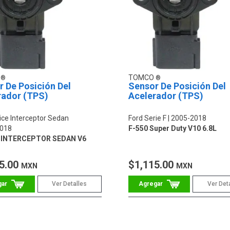
O
TOMCO
 De Posición Del
Sensor De Posición Del
rador (TPS)
Acelerador (TPS)
ice Interceptor Sedan
Ford Serie F
2005-2018
018
F-550 Super Duty V10 6.8L
 INTERCEPTOR SEDAN V6
5.00
$1,115.00
MXN
MXN
Ver Detalles
Ver Det