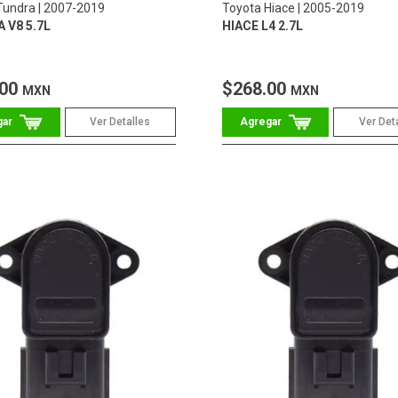
Tundra
2007-2019
Toyota Hiace
2005-2019
 V8 5.7L
HIACE L4 2.7L
.00
$268.00
MXN
MXN
Ver Detalles
Ver Det