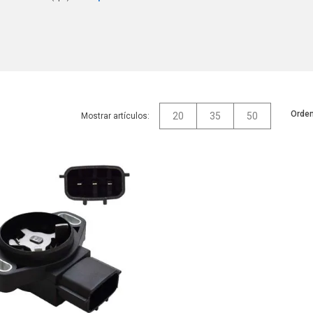
Orden
20
35
50
Mostrar artículos: