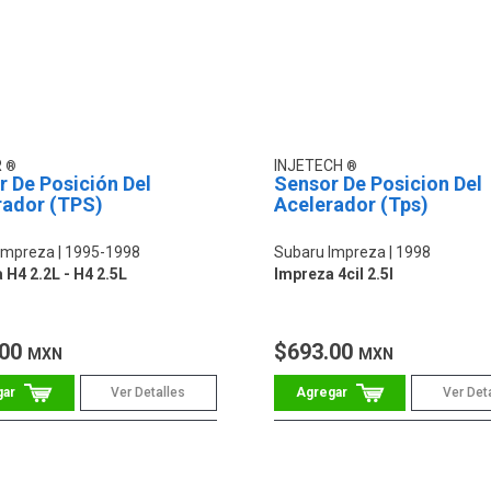
R
INJETECH
 De Posición Del
Sensor De Posicion Del
rador (TPS)
Acelerador (Tps)
Impreza
1995-1998
Subaru Impreza
1998
 H4 2.2L - H4 2.5L
Impreza 4cil 2.5l
.00
$693.00
MXN
MXN
Ver Detalles
Ver Det