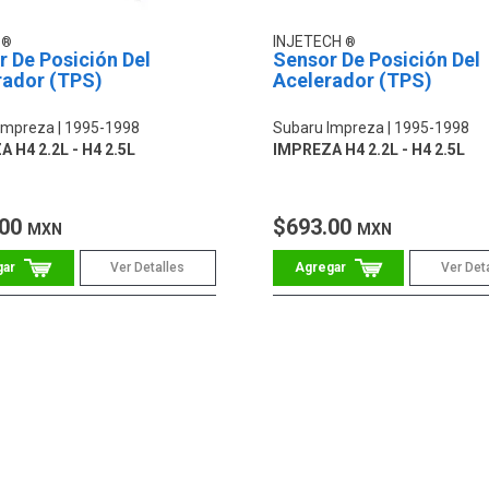
O
INJETECH
 De Posición Del
Sensor De Posición Del
rador (TPS)
Acelerador (TPS)
Impreza
1995-1998
Subaru Impreza
1995-1998
 H4 2.2L - H4 2.5L
IMPREZA H4 2.2L - H4 2.5L
.00
$693.00
MXN
MXN
Ver Detalles
Ver Det