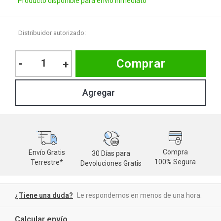
Producto disponible para envío inmediato
Distribuidor autorizado:
-
Comprar
+
Compra
Envío Gratis
30 Días para
M
100% Segura
Terrestre*
Devoluciones Gratis
d
¿Tiene una duda?
Le respondemos en menos de una hora.
Calcular envío