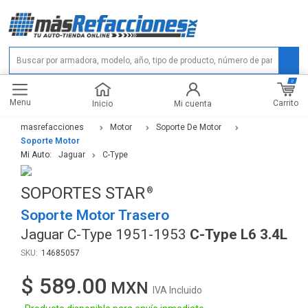
0
Menu
Carrito
Inicio
Mi cuenta
masrefacciones
Motor
Soporte De Motor
Soporte Motor
Mi Auto:
Jaguar
C-Type
SOPORTES STAR
Soporte Motor Trasero
Jaguar C-Type 1951-1953
C-Type L6 3.4L
14685057
$ 589.00
IVA Incluido