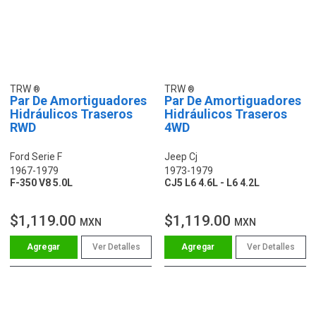
TRW
TRW
Par De Amortiguadores
Par De Amortiguadores
Hidráulicos Traseros
Hidráulicos Traseros
RWD
4WD
Ford Serie F
Jeep Cj
1967-1979
1973-1979
F-350 V8 5.0L
CJ5 L6 4.6L - L6 4.2L
$1,119.00
$1,119.00
MXN
MXN
Ver Detalles
Ver Detalles