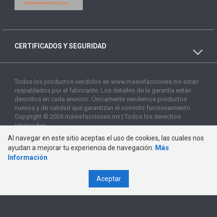
CERTIFICADOS Y SEGURIDAD
Todos los productos vendidos en www.masrefacciones.mx están
respaldados por el fabricante. Los detalles de la garantía están
descritos en cada anuncio. Únicamente vendemos productos
nuevos y de calidad que garantizan el correcto funcionamiento.
Copyright © 2026 másrefacciones.mx | Todos los derechos
reservados
Al navegar en este sitio aceptas el uso de cookies, las cuales nos
ayudan a mejorar tu experiencia de navegación.
Más
Información
Aceptar