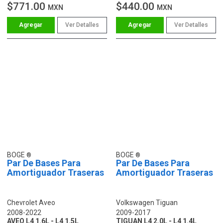
$771.00
$440.00
MXN
MXN
Ver Detalles
Ver Detalles
BOGE
BOGE
Par De Bases Para
Par De Bases Para
Amortiguador Traseras
Amortiguador Traseras
Chevrolet Aveo
Volkswagen Tiguan
2008-2022
2009-2017
AVEO L4 1.6L - L4 1.5L
TIGUAN L4 2.0L - L4 1.4L