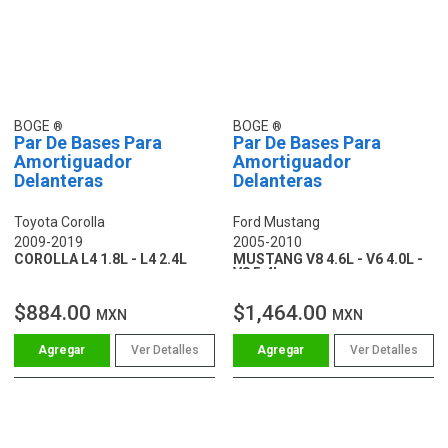
BOGE
BOGE
Par De Bases Para
Par De Bases Para
Amortiguador
Amortiguador
Delanteras
Delanteras
Toyota Corolla
Ford Mustang
2009-2019
2005-2010
COROLLA L4 1.8L - L4 2.4L
MUSTANG V8 4.6L - V6 4.0L -
V8 5.4L
$884.00
$1,464.00
MXN
MXN
Ver Detalles
Ver Detalles