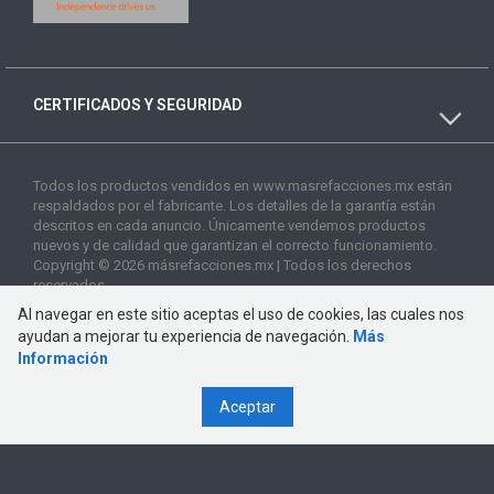
CERTIFICADOS Y SEGURIDAD
Todos los productos vendidos en www.masrefacciones.mx están
respaldados por el fabricante. Los detalles de la garantía están
descritos en cada anuncio. Únicamente vendemos productos
nuevos y de calidad que garantizan el correcto funcionamiento.
Copyright © 2026 másrefacciones.mx | Todos los derechos
reservados
Al navegar en este sitio aceptas el uso de cookies, las cuales nos
ayudan a mejorar tu experiencia de navegación.
Más
Información
Aceptar