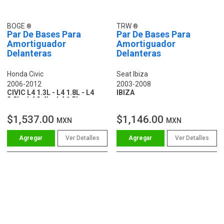
BOGE
TRW
Par De Bases Para
Par De Bases Para
Amortiguador
Amortiguador
Delanteras
Delanteras
Honda Civic
Seat Ibiza
2006-2012
2003-2008
CIVIC L4 1.3L - L4 1.8L - L4
IBIZA
2.0L - L4 2.4L - L4 1.5L
$1,537.00
$1,146.00
MXN
MXN
Ver Detalles
Ver Detalles