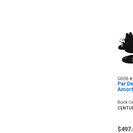
GROB
Par De
Amort
Buick C
CENTU
$497