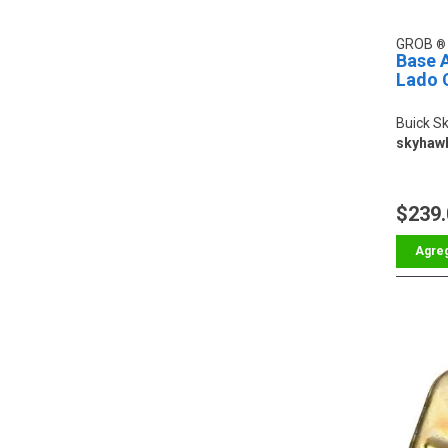
GROB
Base 
Lado 
Buick S
skyhaw
$239