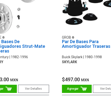
E
GROB
 Bases De
Par De Bases Para
iguadores Strut-Mate
Amortiguador Traseras
teras
entury
1982-1996
Buick Skylark
1980-1998
RY
SKYLARK
3.00
$497.00
MXN
MXN
Ver Detalles
Ver Det