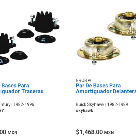
GROB
 Bases Para
Par De Bases Para
iguador Traseras
Amortiguador Delanter
entury
1982-1996
Buick Skyhawk
1982-1989
RY
skyhawk
.00
$1,468.00
MXN
MXN