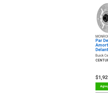
MONRO
Par De
Amort
Delan
Buick C
CENTU
$1,92