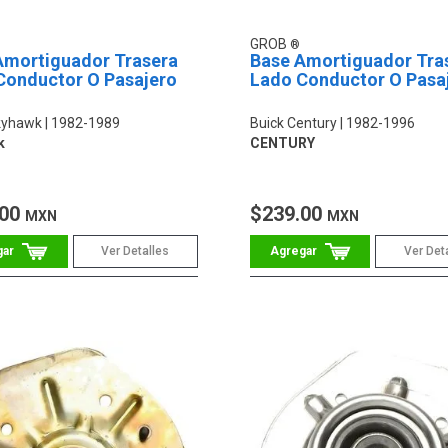
GROB
Amortiguador Trasera
Base Amortiguador Tra
Conductor O Pasajero
Lado Conductor O Pasa
kyhawk
1982-1989
Buick Century
1982-1996
k
CENTURY
.00
$239.00
MXN
MXN
Ver Detalles
Ver Det