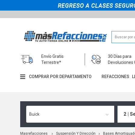
Envío Gratis
30 Días para
Terrestre*
Devoluciones 
COMPRAR POR DEPARTAMENTO
REFACCIONES
L
2 | S
Buick
Masrefacciones
Suspensión Y Dirección
Bases Amortiguad