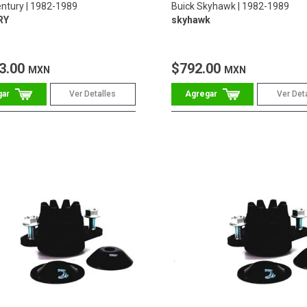
entury
1982-1989
Buick Skyhawk
1982-1989
RY
skyhawk
3.00
$792.00
MXN
MXN
Ver Detalles
Ver Det