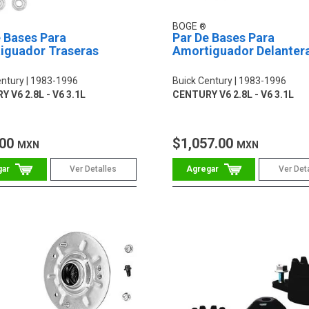
BOGE
 Bases Para
Par De Bases Para
iguador Traseras
Amortiguador Delanter
entury
1983-1996
Buick Century
1983-1996
 V6 2.8L - V6 3.1L
CENTURY V6 2.8L - V6 3.1L
.00
$1,057.00
MXN
MXN
Ver Detalles
Ver Det