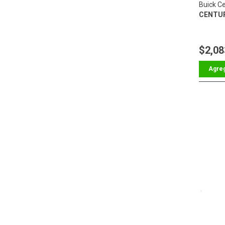
Buick C
CENTU
$2,08