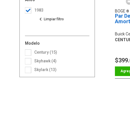
1983
BOGE
Par De
Amort
Buick C
CENTURY
Modelo
Century (15)
$399
Skyhawk (4)
Skylark (13)