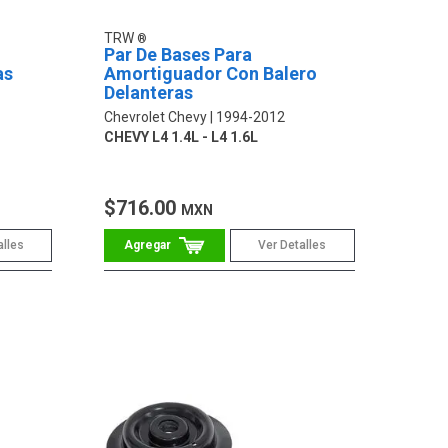
TRW
Par De Bases Para
as
Amortiguador Con Balero
Delanteras
Chevrolet Chevy
1994-2012
CHEVY L4 1.4L - L4 1.6L
$716.00
MXN
alles
Ver Detalles