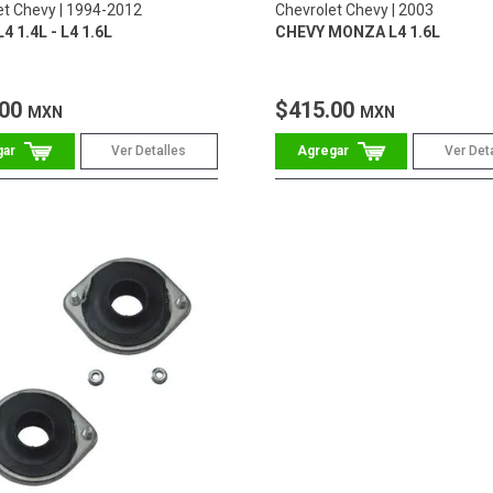
et Chevy
1994-2012
Chevrolet Chevy
2003
4 1.4L - L4 1.6L
CHEVY MONZA L4 1.6L
.00
$415.00
MXN
MXN
Ver Detalles
Ver Det