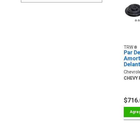
TRW
Par De
Amort
Delan
Chevrol
CHEVY 
$716