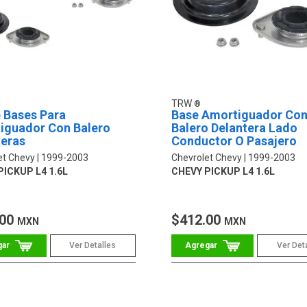
TRW
 Bases Para
Base Amortiguador Co
iguador Con Balero
Balero Delantera Lado
teras
Conductor O Pasajero
et Chevy
1999-2003
Chevrolet Chevy
1999-2003
PICKUP L4 1.6L
CHEVY PICKUP L4 1.6L
.00
$412.00
MXN
MXN
Ver Detalles
Ver Det