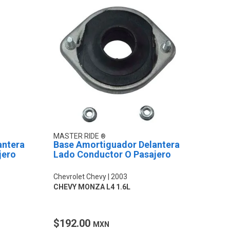
MASTER RIDE
antera
Base Amortiguador Delantera
jero
Lado Conductor O Pasajero
Chevrolet Chevy
2003
CHEVY MONZA L4 1.6L
$192.00
MXN