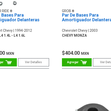
 RIDE
GROB
 Bases Para
Par De Bases Para
iguador Delanteras
Amortiguador Delanter
et Chevy
1994-2012
Chevrolet Chevy
2003
4 1.4L - L4 1.6L
CHEVY MONZA
.00
$404.00
MXN
MXN
Ver Detalles
Ver Det