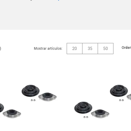
Orden
20
35
50
Mostrar artículos: