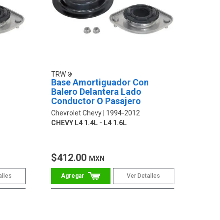
TRW
n
Base Amortiguador Con
Balero Delantera Lado
Conductor O Pasajero
Chevrolet Chevy
1994-2012
CHEVY L4 1.4L - L4 1.6L
$412.00
MXN
alles
Ver Detalles