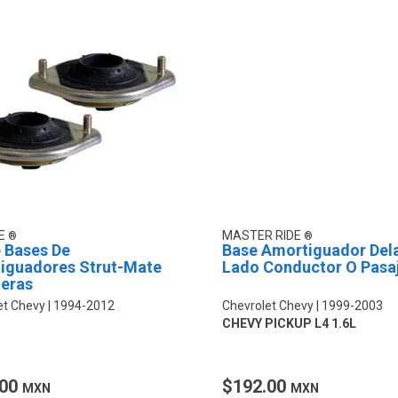
E
MASTER RIDE
 Bases De
Base Amortiguador Del
iguadores Strut-Mate
Lado Conductor O Pasa
teras
et Chevy
1994-2012
Chevrolet Chevy
1999-2003
CHEVY PICKUP L4 1.6L
.00
$192.00
MXN
MXN