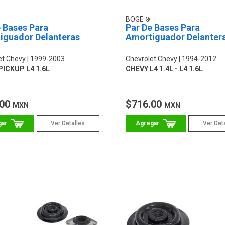
BOGE
 Bases Para
Par De Bases Para
iguador Delanteras
Amortiguador Delanter
et Chevy
1999-2003
Chevrolet Chevy
1994-2012
PICKUP L4 1.6L
CHEVY L4 1.4L - L4 1.6L
.00
$716.00
MXN
MXN
Ver Detalles
Ver Det